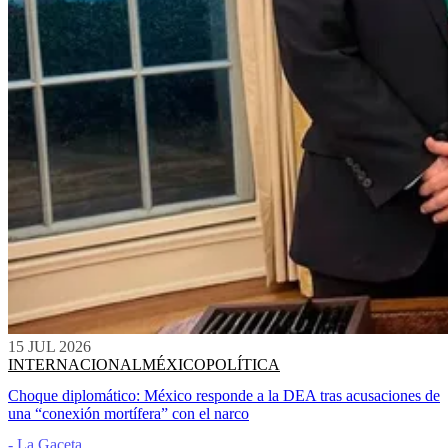
15 JUL 2026
INTERNACIONAL
MÉXICO
POLÍTICA
Choque diplomático: México responde a la DEA tras acusaciones de
una “conexión mortífera” con el narco
- La Gaceta