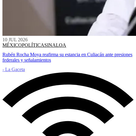
10 JUL 2026
MÉXICO
POLÍTICA
SINALOA
Rubén Rocha Moya reafirma su estancia en Culiacán ante presiones
federales y señalamientos
- La Gaceta