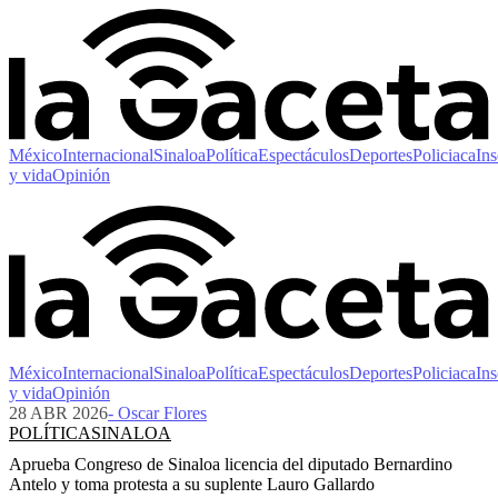
México
Internacional
Sinaloa
Política
Espectáculos
Deportes
Policiaca
Ins
y vida
Opinión
México
Internacional
Sinaloa
Política
Espectáculos
Deportes
Policiaca
Ins
y vida
Opinión
28 ABR 2026
- Oscar Flores
POLÍTICA
SINALOA
Aprueba Congreso de Sinaloa licencia del diputado Bernardino
Antelo y toma protesta a su suplente Lauro Gallardo