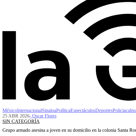
México
Internacional
Sinaloa
Política
Espectáculos
Deportes
Policiaca
Ins
25 ABR 2026
- Oscar Flores
SIN CATEGORÍA
Grupo armado asesina a joven en su domicilio en la colonia Santa Ro