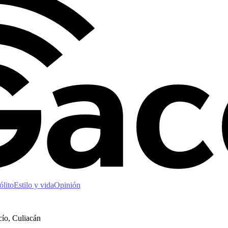
ólito
Estilo y vida
Opinión
cío, Culiacán