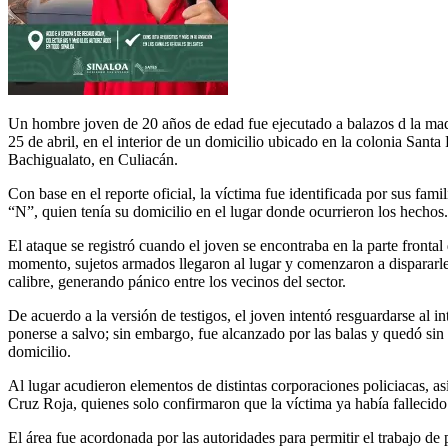
Un hombre joven de 20 años de edad fue ejecutado a balazos d la ma
25 de abril, en el interior de un domicilio ubicado en la colonia Santa 
Bachigualato, en Culiacán.
Con base en el reporte oficial, la víctima fue identificada por sus fa
“N”, quien tenía su domicilio en el lugar donde ocurrieron los hechos.
El ataque se registró cuando el joven se encontraba en la parte frontal
momento, sujetos armados llegaron al lugar y comenzaron a dispararl
calibre, generando pánico entre los vecinos del sector.
De acuerdo a la versión de testigos, el joven intentó resguardarse al in
ponerse a salvo; sin embargo, fue alcanzado por las balas y quedó sin 
domicilio.
Al lugar acudieron elementos de distintas corporaciones policiacas, a
Cruz Roja, quienes solo confirmaron que la víctima ya había fallecido
El área fue acordonada por las autoridades para permitir el trabajo de p