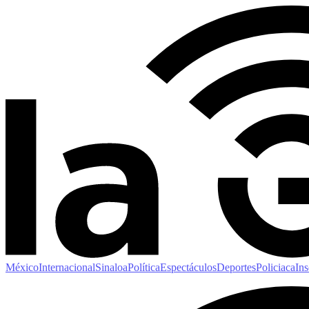
México
Internacional
Sinaloa
Política
Espectáculos
Deportes
Policiaca
Ins