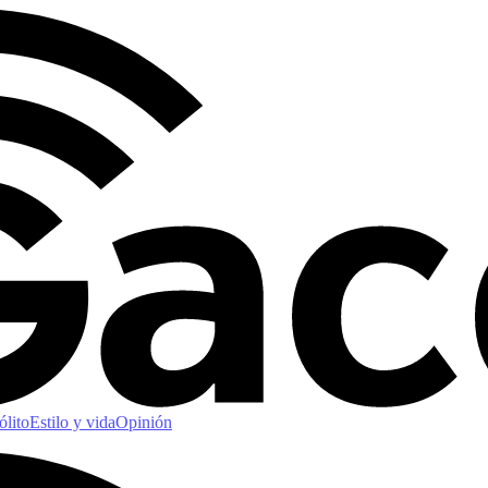
ólito
Estilo y vida
Opinión