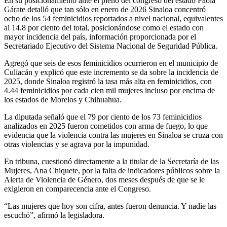
En su posicionamiento ante el pleno del congreso del estado Paola
Gárate detalló que tan sólo en enero de 2026 Sinaloa concentró
ocho de los 54 feminicidios reportados a nivel nacional, equivalentes
al 14.8 por ciento del total, posicionándose como el estado con
mayor incidencia del país, información proporcionada por el
Secretariado Ejecutivo del Sistema Nacional de Seguridad Pública.
Agregó que seis de esos feminicidios ocurrieron en el municipio de
Culiacán y explicó que este incremento se da sobre la incidencia de
2025, donde Sinaloa registró la tasa más alta en feminicidios, con
4.44 feminicidios por cada cien mil mujeres incluso por encima de
los estados de Morelos y Chihuahua.
La diputada señaló que el 79 por ciento de los 73 feminicidios
analizados en 2025 fueron cometidos con arma de fuego, lo que
evidencia que la violencia contra las mujeres en Sinaloa se cruza con
otras violencias y se agrava por la impunidad.
En tribuna, cuestionó directamente a la titular de la Secretaría de las
Mujeres, Ana Chiquete, por la falta de indicadores públicos sobre la
Alerta de Violencia de Género, dos meses después de que se le
exigieron en comparecencia ante el Congreso.
“Las mujeres que hoy son cifra, antes fueron denuncia. Y nadie las
escuchó”, afirmó la legisladora.