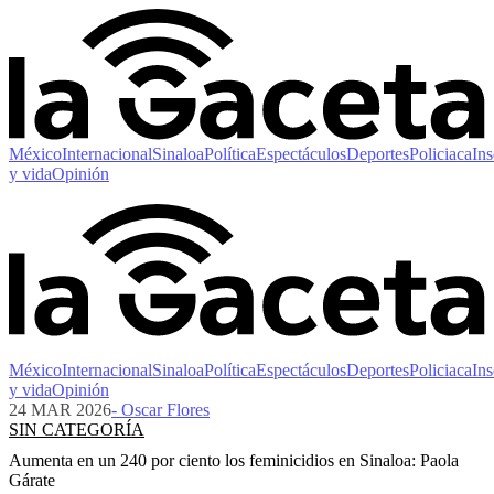
México
Internacional
Sinaloa
Política
Espectáculos
Deportes
Policiaca
Ins
y vida
Opinión
México
Internacional
Sinaloa
Política
Espectáculos
Deportes
Policiaca
Ins
y vida
Opinión
24 MAR 2026
- Oscar Flores
SIN CATEGORÍA
Aumenta en un 240 por ciento los feminicidios en Sinaloa: Paola
Gárate