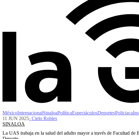
México
Internacional
Sinaloa
Política
Espectáculos
Deportes
Policiaca
Ins
11 JUN 2025
- Cielo Robles
SINALOA
La UAS trabaja en la salud del adulto mayor a través de Facultad de 
Deporte