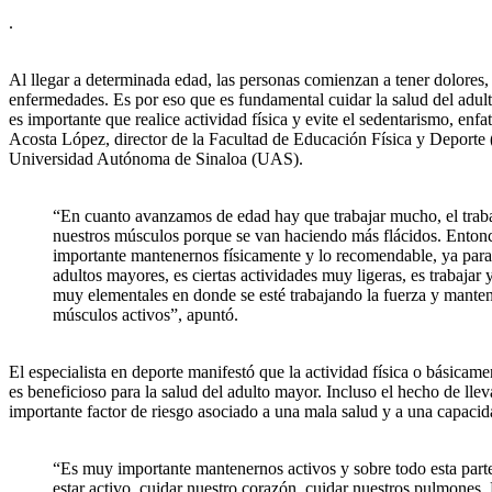
.
Al llegar a determinada edad, las personas comienzan a tener dolores, 
enfermedades. Es por eso que es fundamental cuidar la salud del adul
es importante que realice actividad física y evite el sedentarismo, en
Acosta López, director de la Facultad de Educación Física y Deport
Universidad Autónoma de Sinaloa (UAS).
“En cuanto avanzamos de edad hay que trabajar mucho, el trab
nuestros músculos porque se van haciendo más flácidos. Enton
importante mantenernos físicamente y lo recomendable, ya para
adultos mayores, es ciertas actividades muy ligeras, es trabajar y
muy elementales en donde se esté trabajando la fuerza y mante
músculos activos”, apuntó.
El especialista en deporte manifestó que la actividad física o básica
es beneficioso para la salud del adulto mayor. Incluso el hecho de lle
importante factor de riesgo asociado a una mala salud y a una capacid
“Es muy importante mantenernos activos y sobre todo esta parte
estar activo, cuidar nuestro corazón, cuidar nuestros pulmones.