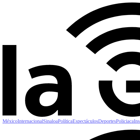
México
Internacional
Sinaloa
Política
Espectáculos
Deportes
Policiaca
Ins