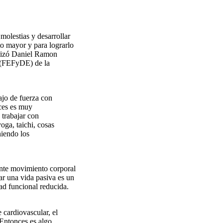
molestias y desarrollar
to mayor y para lograrlo
fatizó Daniel Ramon
e (FEFyDE) de la
ajo de fuerza con
ces es muy
 trabajar con
oga, taichi, cosas
niendo los
mente movimiento corporal
var una vida pasiva es un
ad funcional reducida.
 cardiovascular, el
 Entonces es algo