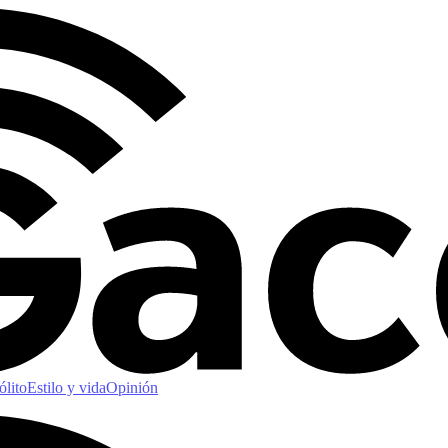
ólito
Estilo y vida
Opinión